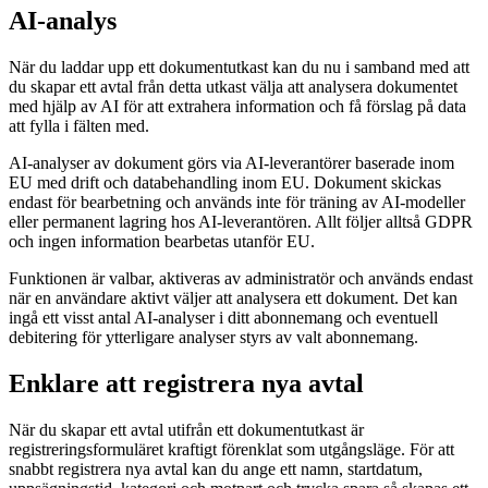
AI-analys
När du laddar upp ett dokumentutkast kan du nu i samband med att
du skapar ett avtal från detta utkast välja att analysera dokumentet
med hjälp av AI för att extrahera information och få förslag på data
att fylla i fälten med.
AI-analyser av dokument görs via AI-leverantörer baserade inom
EU med drift och databehandling inom EU. Dokument skickas
endast för bearbetning och används inte för träning av AI-modeller
eller permanent lagring hos AI-leverantören. Allt följer alltså GDPR
och ingen information bearbetas utanför EU.
Funktionen är valbar, aktiveras av administratör och används endast
när en användare aktivt väljer att analysera ett dokument. Det kan
ingå ett visst antal AI-analyser i ditt abonnemang och eventuell
debitering för ytterligare analyser styrs av valt abonnemang.
Enklare att registrera nya avtal
När du skapar ett avtal utifrån ett dokumentutkast är
registreringsformuläret kraftigt förenklat som utgångsläge. För att
snabbt registrera nya avtal kan du ange ett namn, startdatum,