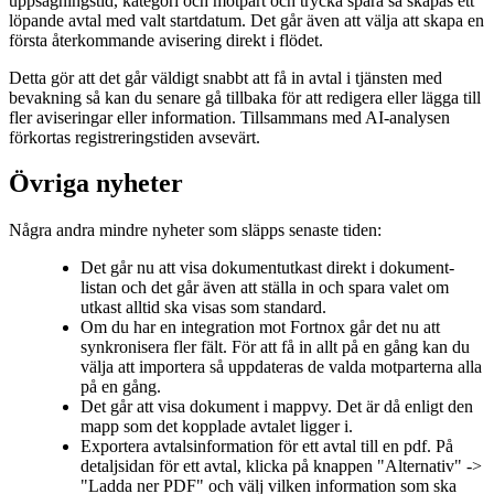
uppsägningstid, kategori och motpart och trycka spara så skapas ett
löpande avtal med valt startdatum. Det går även att välja att skapa en
första återkommande avisering direkt i flödet.
Detta gör att det går väldigt snabbt att få in avtal i tjänsten med
bevakning så kan du senare gå tillbaka för att redigera eller lägga till
fler aviseringar eller information. Tillsammans med AI-analysen
förkortas registreringstiden avsevärt.
Övriga nyheter
Några andra mindre nyheter som släpps senaste tiden:
Det går nu att visa dokumentutkast direkt i dokument-
listan och det går även att ställa in och spara valet om
utkast alltid ska visas som standard.
Om du har en integration mot Fortnox går det nu att
synkronisera fler fält. För att få in allt på en gång kan du
välja att importera så uppdateras de valda motparterna alla
på en gång.
Det går att visa dokument i mappvy. Det är då enligt den
mapp som det kopplade avtalet ligger i.
Exportera avtalsinformation för ett avtal till en pdf. På
detaljsidan för ett avtal, klicka på knappen "Alternativ" ->
"Ladda ner PDF" och välj vilken information som ska