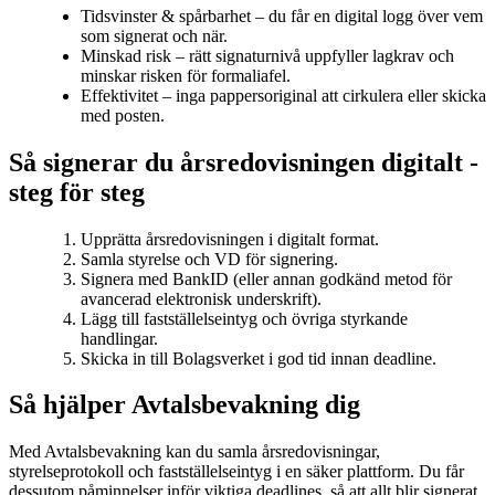
Tidsvinster & spårbarhet – du får en digital logg över vem
som signerat och när.
Minskad risk – rätt signaturnivå uppfyller lagkrav och
minskar risken för formaliafel.
Effektivitet – inga pappersoriginal att cirkulera eller skicka
med posten.
Så signerar du årsredovisningen digitalt -
steg för steg
Upprätta årsredovisningen i digitalt format.
Samla styrelse och VD för signering.
Signera med BankID (eller annan godkänd metod för
avancerad elektronisk underskrift).
Lägg till fastställelseintyg och övriga styrkande
handlingar.
Skicka in till Bolagsverket i god tid innan deadline.
Så hjälper Avtalsbevakning dig
Med Avtalsbevakning kan du samla årsredovisningar,
styrelseprotokoll och fastställelseintyg i en säker plattform. Du får
dessutom påminnelser inför viktiga deadlines, så att allt blir signerat