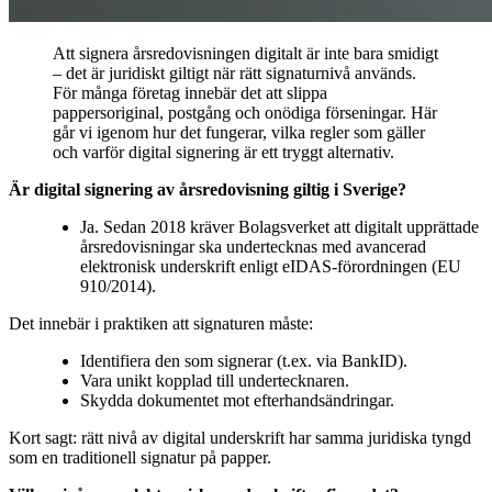
Att signera årsredovisningen digitalt är inte bara smidigt
– det är juridiskt giltigt när rätt signaturnivå används.
För många företag innebär det att slippa
pappersoriginal, postgång och onödiga förseningar. Här
går vi igenom hur det fungerar, vilka regler som gäller
och varför digital signering är ett tryggt alternativ.
Är digital signering av årsredovisning giltig i Sverige?
Ja. Sedan 2018 kräver Bolagsverket att digitalt upprättade
årsredovisningar ska undertecknas med avancerad
elektronisk underskrift enligt eIDAS-förordningen (EU
910/2014).
Det innebär i praktiken att signaturen måste:
Identifiera den som signerar (t.ex. via BankID).
Vara unikt kopplad till undertecknaren.
Skydda dokumentet mot efterhandsändringar.
Kort sagt: rätt nivå av digital underskrift har samma juridiska tyngd
som en traditionell signatur på papper.