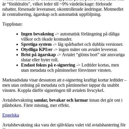
är “föräldralös”, vilket leder till ~9% värdeläckage: förlorade
rabatter, försenade leveranser, okontrollerade ändringar. Motmedlet
är centralisering, ägarskap och automatisk uppföljning.
Topplistan:
Ingen bevakning
-> automatisk förlängning på dåliga
villkor och ökade kostnader.
Spretiga system
-> låg spårbarhet och dubbla versioner.
Otydliga KPI:er
-> ingen mäter om avtalet levererar.
Brist på ägarskap
-> Avtalet “glöms bort” när ansvariga
slutar eller byter roll.
Endast fokus på e-signering
-> Ledtider kortas, men
utan metadata och påminnelser försvinner vinsten.
Marknadsdata visar dessutom att e‑signering kraftigt kortar ledtider –
men utan ordning på metadata och påminnelser tappar du snabbt
vinsten. Koppla därför signeringen till avtalets livscykel.
Avtalsbevakning
samlar, bevakar och larmar
innan det gör ont i
plånboken. Färre misstag, mer effekt.
Engelska
Avtalsbevakning ska vara det självklara valet vid avtalshantering för